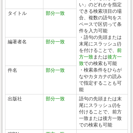
い」のどれかを指定
できる検索項目の場
タイトル
部分一致
合、複数の語句をス
ペースで区切って条
件を入力可能
・語句の先頭または
編著者名
部分一致
末尾にスラッシュ(/)
を付けることで、
前
方一致
または
後方一
致
での検索も可能
・検索条件をひらが
件名
部分一致
なやカタカナの読み
で指定することも可
能
出版社
部分一致
語句の先頭または末
尾にスラッシュ(/)を
付けることで、前方
一致または後方一致
での検索も可能