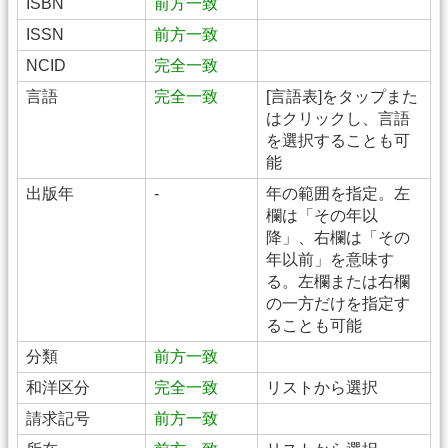
ISBN
前方一致
ISSN
前方一致
NCID
完全一致
言語
完全一致
[言語表]をタップまた
はクリックし、言語
を選択することも可
能
出版年
-
年の範囲を指定。左
欄は「その年以
降」、右欄は「その
年以前」を意味す
る。左欄または右欄
の一方だけを指定す
ることも可能
分類
前方一致
和洋区分
完全一致
リストから選択
請求記号
前方一致